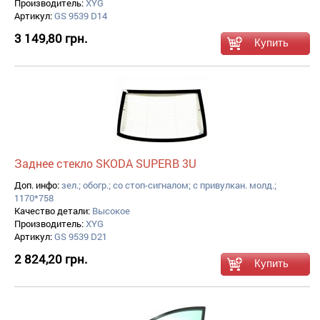
Производитель:
XYG
Артикул:
GS 9539 D14
3 149,80 грн.
Заднее стекло SKODA SUPERB 3U
Доп. инфо:
зел.; обогр.; со стоп-сигналом; с привулкан. молд.;
1170*758
Качество детали:
Высокое
Производитель:
XYG
Артикул:
GS 9539 D21
2 824,20 грн.