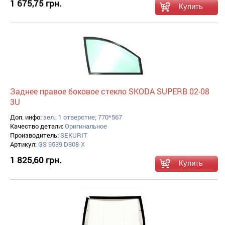
1 675,75 грн.
Заднее правое боковое стекло SKODA SUPERB 02-08
3U
Доп. инфо:
зел.; 1 отверстие; 770*567
Качество детали:
Оригинальное
Производитель:
SEKURIT
Артикул:
GS 9539 D308-X
1 825,60 грн.