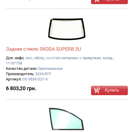
Заднее стекло SKODA SUPERB 3U
Доп. инфо:
зел.; обогр.; со стоп-сигналом; с привулкан. молд.;
1170*758
Качество детали:
Оригинальное
Производитель:
SEKURIT
Артикул:
GS 9539 D21-X
6 803,20 грн.