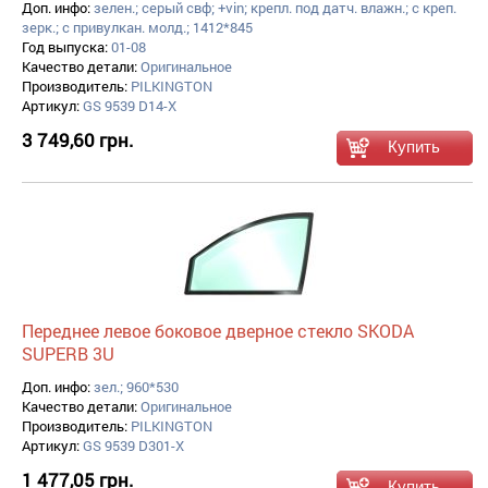
Доп. инфо:
зелен.; серый свф; +vin; крепл. под датч. влажн.; с креп.
зерк.; с привулкан. молд.; 1412*845
Год выпуска:
01-08
Качество детали:
Оригинальное
Производитель:
PILKINGTON
Артикул:
GS 9539 D14-X
3 749,60 грн.
Переднее левое боковое дверное стекло SKODA
SUPERB 3U
Доп. инфо:
зел.; 960*530
Качество детали:
Оригинальное
Производитель:
PILKINGTON
Артикул:
GS 9539 D301-X
1 477,05 грн.