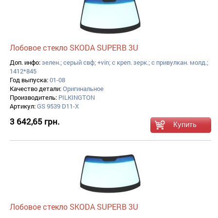
Лобовое стекло SKODA SUPERB 3U
Доп. инфо:
зелен.; серый свф; +vin; с креп. зерк.; с привулкан. молд.;
1412*845
Год выпуска:
01-08
Качество детали:
Оригинальное
Производитель:
PILKINGTON
Артикул:
GS 9539 D11-X
3 642,65 грн.
Лобовое стекло SKODA SUPERB 3U