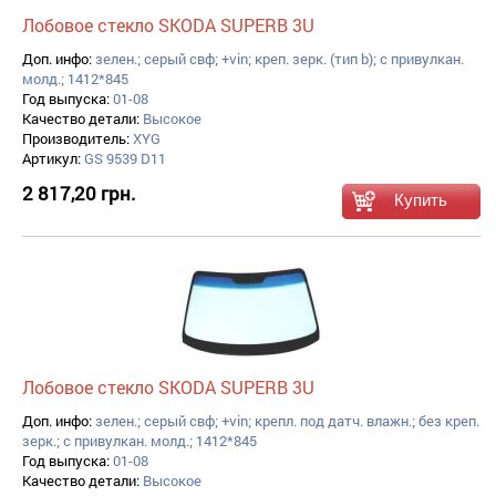
Лобовое стекло SKODA SUPERB 3U
Доп. инфо:
зелен.; серый свф; +vin; креп. зерк. (тип b); с привулкан.
молд.; 1412*845
Год выпуска:
01-08
Качество детали:
Высокое
Производитель:
XYG
Артикул:
GS 9539 D11
2 817,20 грн.
Лобовое стекло SKODA SUPERB 3U
Доп. инфо:
зелен.; серый свф; +vin; крепл. под датч. влажн.; без креп.
зерк.; с привулкан. молд.; 1412*845
Год выпуска:
01-08
Качество детали:
Высокое