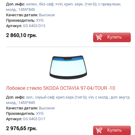
Доп. инфо:
зелен.; без свф; +vin; креп. зерк. (тип b); с привулкан.
молд.; 1455*845
Качество детали:
Высокое
Производитель:
XYG
Артикул:
GS 6403 D13
2 860,10 грн.
Лобовое стекло SKODA OCTAVIA 97-04/TOUR -10
Доп. инфо:
зел.; серый свф; креп.зерк.(тип b); vin; с молд.; доп. внутр.
молд.; 1455*845
Качество детали:
Высокое
Производитель:
XYG
Артикул:
GS 6403 D17
2 976,65 грн.