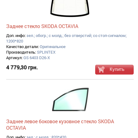
Заднее стекло SKODA OCTAVIA
Доп. инфо:
зел.; обогр.; с молд.; без отверстий; со стоп-сигналом;
1200*820
Качество детали:
Оригинальное
Производитель:
SPLINTEX
Артикул:
GS 6403 D26-X
4 779,30 грн.
Заднее левое боковое кузовное стекло SKODA
OCTAVIA
Доп. инфо:
зел.; с молд.; 820*420