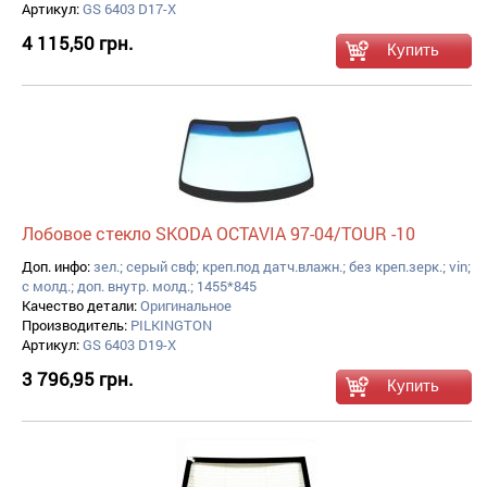
Артикул:
GS 6403 D17-X
4 115,50 грн.
Лобовое стекло SKODA OCTAVIA 97-04/TOUR -10
Доп. инфо:
зел.; серый свф; креп.под датч.влажн.; без креп.зерк.; vin;
с молд.; доп. внутр. молд.; 1455*845
Качество детали:
Оригинальное
Производитель:
PILKINGTON
Артикул:
GS 6403 D19-X
3 796,95 грн.