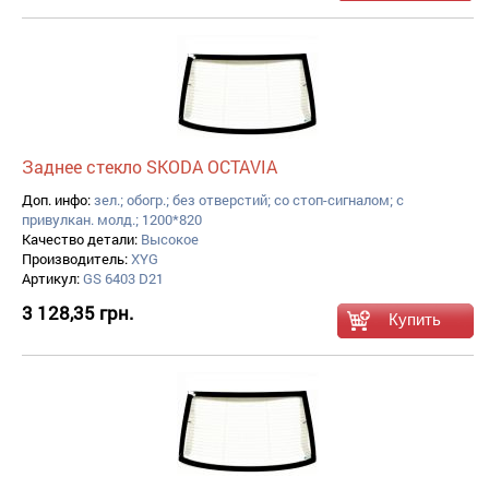
Заднее стекло SKODA OCTAVIA
Доп. инфо:
зел.; обогр.; без отверстий; со стоп-сигналом; с
привулкан. молд.; 1200*820
Качество детали:
Высокое
Производитель:
XYG
Артикул:
GS 6403 D21
3 128,35 грн.