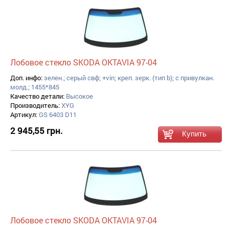
Лобовое стекло SKODA OKTAVIA 97-04
Доп. инфо:
зелен.; серый свф; +vin; креп. зерк. (тип b); с привулкан.
молд.; 1455*845
Качество детали:
Высокое
Производитель:
XYG
Артикул:
GS 6403 D11
2 945,55 грн.
Лобовое стекло SKODA OKTAVIA 97-04