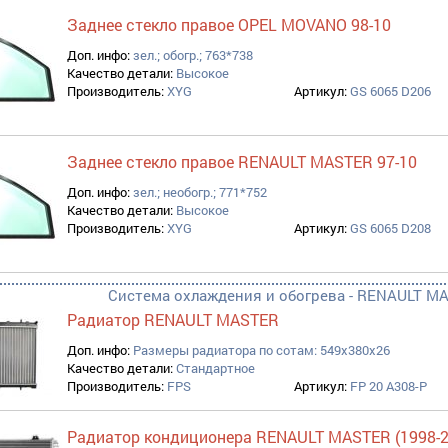
Заднее стекло правое OPEL MOVANO 98-10
Доп. инфо:
зел.; обогр.; 763*738
Качество детали:
Высокое
Производитель:
XYG
Артикул:
GS 6065 D206
Заднее стекло правое RENAULT MASTER 97-10
Доп. инфо:
зел.; необогр.; 771*752
Качество детали:
Высокое
Производитель:
XYG
Артикул:
GS 6065 D208
Система охлаждения и обогрева - RENAULT MA
Радиатор RENAULT MASTER
Доп. инфо:
Размеры радиатора по сотам: 549x380x26
Качество детали:
Стандартное
Производитель:
FPS
Артикул:
FP 20 A308-P
Радиатор кондиционера RENAULT MASTER (1998-2