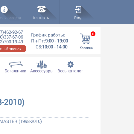
ия и возврат
Контакты
Вход
7)462-92-67
0
График работы:
0)337-67-06
Пн-Пт:
9:00 - 19:00
3)700-19-49
Сб:
10:00 - 14:00
тный звонок
Багажники
Аксессуары
Весь каталог
-2010)
MASTER (1998-2010)