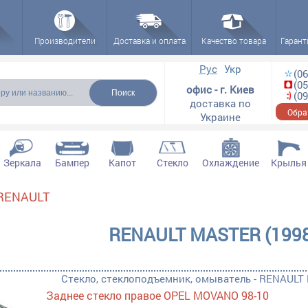
Производители
Доставка и оплата
Качество товара
Гарант
ска
Рус
Укр
(06
(05
офис - г. Киев
(09
доставка по
Обра
Украине
Зеркала
Бампер
Капот
Стекло
Охлаждение
Крылья
RENAULT
ктующие filter
RENAULT MASTER (1998
плектующие filter
ющие filter
Стекло, стеклоподъемник, омыватель - RENAULT 
Заднее стекло правое OPEL MOVANO 98-10
ара filter