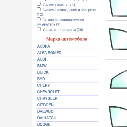
Apply Система выхлопа filter
Система выхлопа (2)
Apply Система выхлопа filter
Apply Система охлаждения и обогрева filter
Система охлаждения и обогрева
(12)
Apply Система охлаждения и обогрева filter
Apply Стекло, стеклоподъемник, омыватель filter
Стекло, стеклоподъемник,
омыватель (9)
Apply Стекло, стеклоподъемник, омывател
Apply Указатель поворота filter
Указатель поворота (26)
Apply Указатель поворота f
Марка автомобиля
ACURA
ALFA ROMEO
AUDI
BMW
BUICK
BYD
CHERY
CHEVROLET
CHRYSLER
CITROEN
DAEWOO
DAIHATSU
DODGE