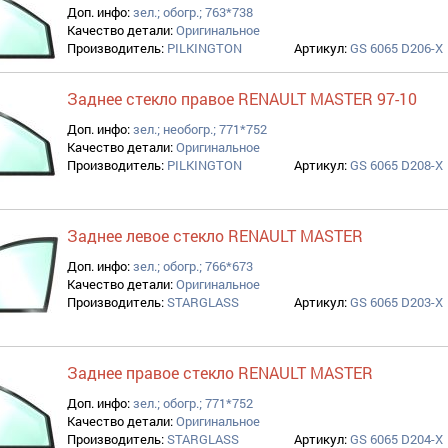
Доп. инфо:
зел.; обогр.; 763*738
Качество детали:
Оригинальное
Производитель:
PILKINGTON
Артикул:
GS 6065 D206-X
ь filter
Заднее стекло правое RENAULT MASTER 97-10
ilter
Доп. инфо:
зел.; необогр.; 771*752
Качество детали:
Оригинальное
Производитель:
PILKINGTON
Артикул:
GS 6065 D208-X
Заднее левое стекло RENAULT MASTER
Доп. инфо:
зел.; обогр.; 766*673
Качество детали:
Оригинальное
Производитель:
STARGLASS
Артикул:
GS 6065 D203-X
Заднее правое стекло RENAULT MASTER
Доп. инфо:
зел.; обогр.; 771*752
Качество детали:
Оригинальное
Производитель:
STARGLASS
Артикул:
GS 6065 D204-X