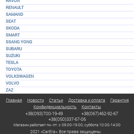
RAVON
RENAULT
SAMAND
SEAT
SKODA
SMART
SSANG YONG
SUBARU
SUZUKI
TESLA
TOYOTA
VOLKSWAGEN
VOLVO
ZAZ
Главная
Новости
Статьи
Доставка и оплата
Гарантия
Конфиденциальность
Контакты
+38(093)700-19-49
+38(067)462-92-67
+38(050)337-67-06
Магазин работает пн.-пт. с 09:00-19:00, суббота 10:00-14:00
2021 «CarEra». Все права защищены.