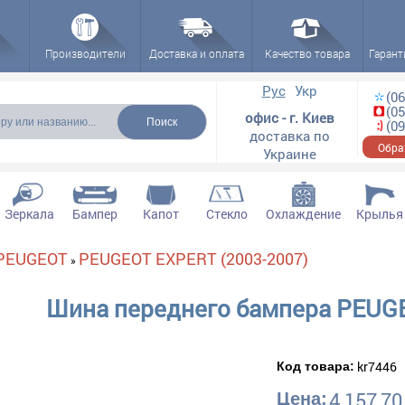
Производители
Доставка и оплата
Качество товара
Гарант
ска
Рус
Укр
(06
(05
офис - г. Киев
(09
доставка по
Обра
Украине
Зеркала
Бампер
Капот
Стекло
Охлаждение
Крылья
PEUGEOT
PEUGEOT EXPERT (2003-2007)
»
Шина переднего бампера PEUGE
kr7446
Код товара:
4 157,70
Цена: