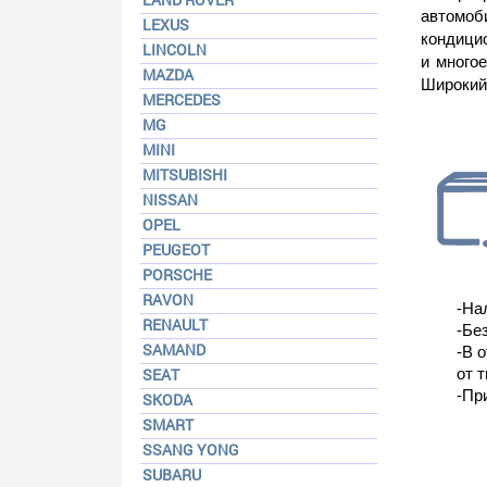
автомоб
LEXUS
кондицио
LINCOLN
и много
MAZDA
Широкий 
MERCEDES
MG
MINI
MITSUBISHI
NISSAN
OPEL
PEUGEOT
PORSCHE
RAVON
-На
RENAULT
-Бе
SAMAND
-В 
SEAT
от т
-Пр
SKODA
SMART
SSANG YONG
SUBARU