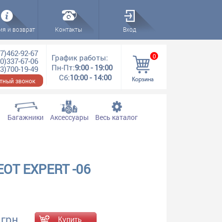
ия и возврат
Контакты
Вход
7)462-92-67
0
График работы:
0)337-67-06
Пн-Пт:
9:00 - 19:00
3)700-19-49
Сб:
10:00 - 14:00
тный звонок
Багажники
Аксессуары
Весь каталог
OT EXPERT -06
 грн.