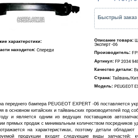
Быстрый заказ
Ш
Описание товара:
кие характерстики:
Эксперт -06
Спереди
части находится:
Производитель:
FP
FP 2034 94
Артикул:
В
Качество детали:
Тайвань/Ки
Страна:
PEUGEOT EX
Модель:
а переднего бампера PEUGEOT EXPERT -06 поставляется укр
я в основном китайских и тайваньских производителей под со
году и является одним из ведущих поставщиков автозапчас
гии прямых продаж с минимальным количеством посредников у
отражается на характеристиках, поэтому детали обладают
руемой продукции входят следующие виды запчастей: ку