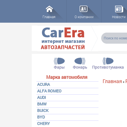
Главная
О компании
Новости
Форма пои
Поиск
Фары
Фонарь
Противотуманка
Марка автомобиля
Вы здесь
Главная
»
ACURA
ALFA ROMEO
AUDI
BMW
BUICK
BYD
CHERY