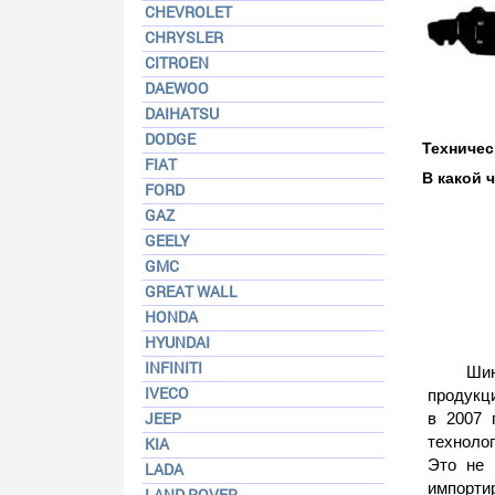
CHEVROLET
CHRYSLER
CITROEN
DAEWOO
DAIHATSU
DODGE
Техничес
FIAT
В какой 
FORD
GAZ
GEELY
GMC
GREAT WALL
HONDA
HYUNDAI
INFINITI
Шин
IVECO
продукци
JEEP
в 2007 
техноло
KIA
Это не 
LADA
импорти
LAND ROVER