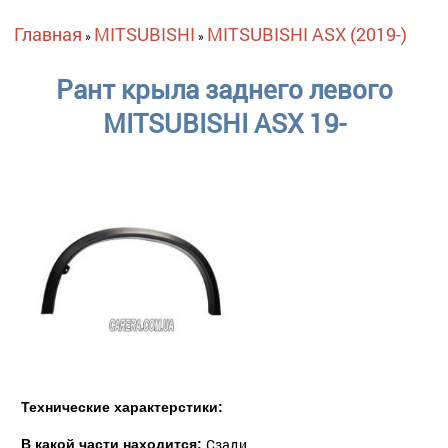
Вы здесь
Главная
MITSUBISHI
MITSUBISHI ASX (2019-)
»
»
Рант крыла заднего левого
MITSUBISHI ASX 19-
Технические характерстики:
Сзади
В какой части находится: