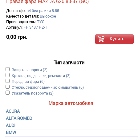
Правая фара MAZDA 626 83-87 (GC)
Доп. инфо:
h4 без рамки 8.85-
Качество детали:
Высокое
Производитель:
TYC
Артикул:
FP 3437 R2-T
0,00 грн.
Тип запчасти
Apply Защита и пороги filter
Защита и пороги (2)
Apply Крылья, подкрылки, ремчасти filter
Крылья, подкрылки, ремчасти (2)
Apply Передняя фара filter
Передняя фара (6)
Apply Стекло, стеклоподъемник, омыватель filter
Стекло, стеклоподъемник, омыватель (6)
Apply Указатель поворота filter
Указатель поворота (2)
Марка автомобиля
ACURA
ALFA ROMEO
AUDI
BMW