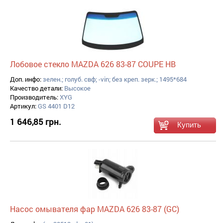
Лобовое стекло MAZDA 626 83-87 COUPE HB
Доп. инфо:
зелен.; голуб. свф; -vin; без креп. зерк.; 1495*684
Качество детали:
Высокое
Производитель:
XYG
Артикул:
GS 4401 D12
1 646,85 грн.
Насос омывателя фар MAZDA 626 83-87 (GC)