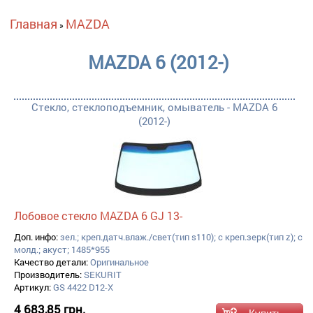
Вы здесь
Главная
MAZDA
»
MAZDA 6 (2012-)
Стекло, стеклоподъемник, омыватель - MAZDA 6
(2012-)
Лобовое стекло MAZDA 6 GJ 13-
Доп. инфо:
зел.; креп.датч.влаж./свет(тип s110); с креп.зерк(тип z); с
молд.; акуст; 1485*955
Качество детали:
Оригинальное
Производитель:
SEKURIT
Артикул:
GS 4422 D12-X
4 683,85 грн.