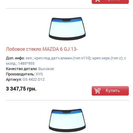
Лобовое стекло MAZDA 6 GJ 13-
Доп. инфо:
зел.; креп.под датч.влажн.(тип s110); креп.зерк.(тип z); с
молд.; 1485*955
Качество детали:
Высокое
Производитель:
XYG
Артикул:
GS 4422 D12
3 347,75 грн.