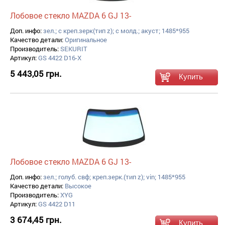
Лобовое стекло MAZDA 6 GJ 13-
Доп. инфо:
зел.; с креп.зерк(тип z); с молд.; акуст; 1485*955
Качество детали:
Оригинальное
Производитель:
SEKURIT
Артикул:
GS 4422 D16-X
5 443,05 грн.
Лобовое стекло MAZDA 6 GJ 13-
Доп. инфо:
зел.; голуб. свф; креп.зерк.(тип z); vin; 1485*955
Качество детали:
Высокое
Производитель:
XYG
Артикул:
GS 4422 D11
3 674,45 грн.