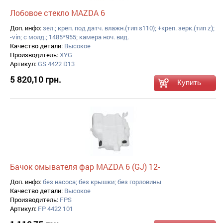
Лобовое стекло MAZDA 6
Доп. инфо:
зел.; креп. под датч. влажн.(тип s110); +креп. зерк.(тип z);
-vin; с молд.; 1485*955; камера ноч. вид.
Качество детали:
Высокое
Производитель:
XYG
Артикул:
GS 4422 D13
5 820,10 грн.
Бачок омывателя фар MAZDA 6 (GJ) 12-
Доп. инфо:
без насоса; без крышки; без горловины
Качество детали:
Высокое
Производитель:
FPS
Артикул:
FP 4422 101