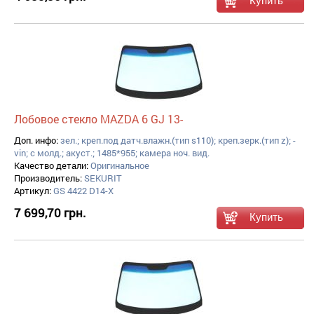
Лобовое стекло MAZDA 6 GJ 13-
Доп. инфо:
зел.; креп.под датч.влажн.(тип s110); креп.зерк.(тип z); -
vin; с молд.; акуст.; 1485*955; камера ноч. вид.
Качество детали:
Оригинальное
Производитель:
SEKURIT
Артикул:
GS 4422 D14-X
7 699,70 грн.