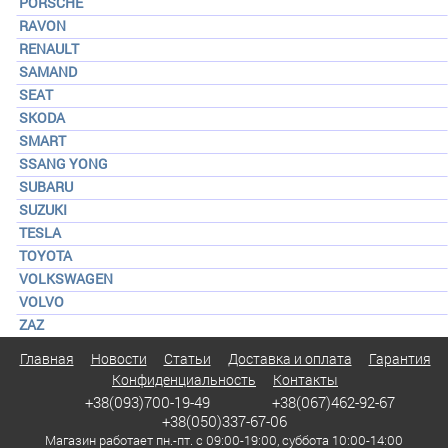
PORSCHE
RAVON
RENAULT
SAMAND
SEAT
SKODA
SMART
SSANG YONG
SUBARU
SUZUKI
TESLA
TOYOTA
VOLKSWAGEN
VOLVO
ZAZ
Главная
Новости
Статьи
Доставка и оплата
Гарантия
Конфиденциальность
Контакты
+38(093)700-19-49
+38(067)462-92-67
+38(050)337-67-06
Магазин работает пн.-пт. с 09:00-19:00, суббота 10:00-14:00