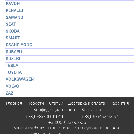
RAVON
RENAULT
SAMAND
SEAT
SKODA
SMART
SSANG YONG
SUBARU
SUZUKI
TESLA
TOYOTA
VOLKSWAGEN
VOLVO
ZAZ
Главная
Новости
Статьи
Доставка и оплата
Гарантия
Конфиденциальность
Контакты
+38(093)700-19-49
+38(067)462-92-67
+38(050)337-67-06
Магазин работает пн.-пт. с 09:00-19:00, суббота 10:00-14:00