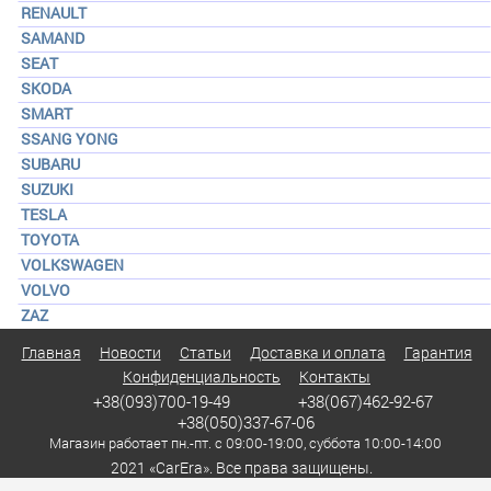
RENAULT
SAMAND
SEAT
SKODA
SMART
SSANG YONG
SUBARU
SUZUKI
TESLA
TOYOTA
VOLKSWAGEN
VOLVO
ZAZ
Главная
Новости
Статьи
Доставка и оплата
Гарантия
Конфиденциальность
Контакты
+38(093)700-19-49
+38(067)462-92-67
+38(050)337-67-06
Магазин работает пн.-пт. с 09:00-19:00, суббота 10:00-14:00
2021 «CarEra». Все права защищены.