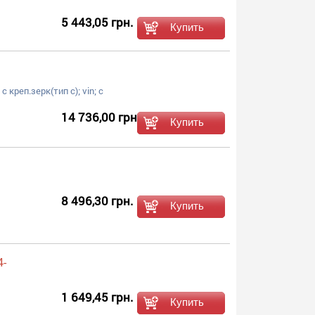
5 443,05 грн.
с креп.зерк(тип c); vin; с
14 736,00 грн.
8 496,30 грн.
4-
1 649,45 грн.