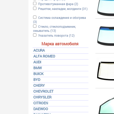
Apply Противотуманная фара filter
Противотуманная фара (2)
Apply Противотуманная ф
Apply Решетки, накладки, молдинги filter
Решетки, накладки, молдинги (31)
Apply Решетки, накладки, молдинги filter
Apply Система охлаждения и обогрева filter
Система охлаждения и обогрева
(3)
Apply Система охлаждения и обогрева filter
Apply Стекло, стеклоподъемник, омыватель filter
Стекло, стеклоподъемник,
омыватель (13)
Apply Стекло, стеклоподъемник, омывате
Apply Указатель поворота filter
Указатель поворота (12)
Apply Указатель поворота f
Марка автомобиля
ACURA
ALFA ROMEO
AUDI
BMW
BUICK
BYD
CHERY
CHEVROLET
CHRYSLER
CITROEN
DAEWOO