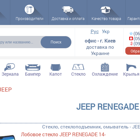
Производители
Доставка и оплата
Качество товара
Гарант
ска
Рус
Укр
(06
(05
офис - г. Киев
(09
доставка по
Обра
Украине
Зеркала
Бампер
Капот
Стекло
Охлаждение
Крылья
JEEP
ектующие filter
JEEP RENEGADE
ектующие filter
ющие filter
Стекло, стеклоподъемник, омыватель - J
ктующие filter
Лобовое стекло JEEP RENEGADE 14-