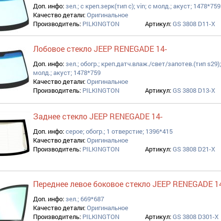
Доп. инфо:
зел.; с креп.зерк(тип c); vin; с молд.; акуст; 1478*759
ара filter
Качество детали:
Оригинальное
Производитель:
PILKINGTON
Артикул:
GS 3808 D11-X
Лобовое стекло JEEP RENEGADE 14-
ль filter
Доп. инфо:
зел.; обогр.; креп.датч.влаж./свет/запотев.(тип s29); 
ilter
молд.; акуст; 1478*759
Качество детали:
Оригинальное
Производитель:
PILKINGTON
Артикул:
GS 3808 D13-X
Заднее стекло JEEP RENEGADE 14-
Доп. инфо:
серое; обогр.; 1 отверстие; 1396*415
Качество детали:
Оригинальное
Производитель:
PILKINGTON
Артикул:
GS 3808 D21-X
Переднее левое боковое стекло JEEP RENEGADE 1
Доп. инфо:
зел.; 669*687
Качество детали:
Оригинальное
Производитель:
PILKINGTON
Артикул:
GS 3808 D301-X