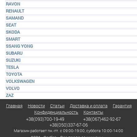
RAVON
RENAULT
SAMAND
SEAT
SKODA
SMART
SSANG YONG
SUBARU
SUZUKI
TESLA
TOYOTA
VOLKSWAGEN
VOLVO
ZAZ
Главная
Новости
Статьи
Доставка и оплата
Гарантия
Конфиденциальность
Контакты
+38(093)700-19-49
+38(067)462-92-67
+38(050)337-67-06
Магазин работает пн.-пт. с 09:00-19:00, суббота 10:00-14:00