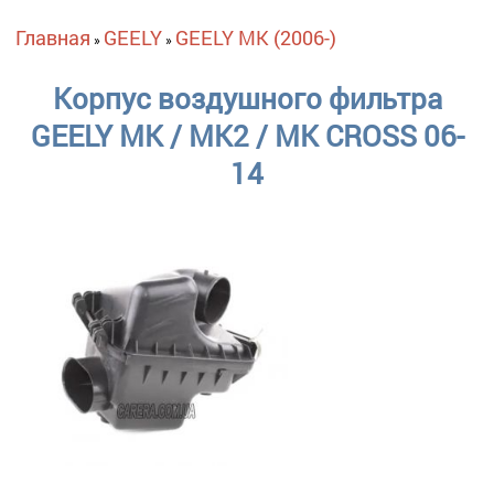
Вы здесь
Главная
GEELY
GEELY MK (2006-)
»
»
Корпус воздушного фильтра
GEELY MK / MK2 / MK CROSS 06-
14