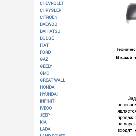
CHEVROLET
CHRYSLER
CITROEN
DAEWOO
DAIHATSU
DODGE
FIAT
Техничес
FORD
В какой 
GAZ
GEELY
GMC
GREAT WALL
HONDA
HYUNDAI
Зад
INFINITI
основном
IVECO
являетс
JEEP
продаж 
KIA
на хара
LADA
входят 
LAND ROVER