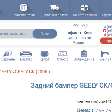
Производители
Доставка и оплата
Качество товара
Гарант
ска
Рус
Укр
(06
(05
офис - г. Киев
(09
доставка по
Обра
Украине
Зеркала
Бампер
Капот
Стекло
Охлаждение
Крылья
GEELY
GEELY CK (2006-)
»
Задний бампер GEELY CK/
crax342
Код товара:
1 756,75
Цена: