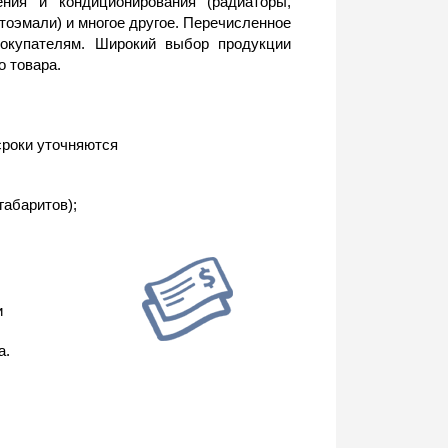
ния и кондиционирования (радиаторы,
тоэмали) и многое другое. Перечисленное
покупателям. Широкий выбор продукции
о товара.
сроки уточняются
габаритов);
и
а.