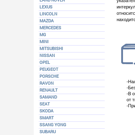
указате
LEXUS
интеркул
относит
LINCOLN
находитс
MAZDA
MERCEDES
MG
MINI
MITSUBISHI
NISSAN
OPEL
PEUGEOT
PORSCHE
-На
RAVON
-Бе
RENAULT
-В 
SAMAND
от т
SEAT
-Пр
SKODA
SMART
SSANG YONG
SUBARU