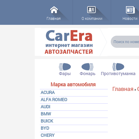
Главная
О компании
Новости
Форма пои
Поиск
Фары
Фонарь
Противотуманка
Марка автомобиля
Вы здесь
Главная
»
ACURA
ALFA ROMEO
AUDI
BMW
BUICK
BYD
CHERY