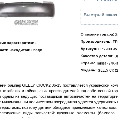
Быстрый заказ
З
Описание товара:
Производитель:
FP
кие характерстики:
FP 2900 95
Артикул:
Сзади
части находится:
В
Качество детали:
Тайвань/Ки
Страна:
GEELY CK (2
Модель:
ний бампер GEELY CK/CK2 06-15 поставляется украинской ком
 китайских и тайваньских производителей под собственной торг
я одним из ведущих поставщиков автозапчастей на территори
с минимальным количеством посредников удается удерживать 
ктеристиках, поэтому детали обладают приемлемым качеством.
следующие виды запчастей: кузовные элементы (бампера, 