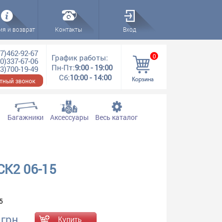
ия и возврат
Контакты
Вход
7)462-92-67
0
График работы:
0)337-67-06
Пн-Пт:
9:00 - 19:00
3)700-19-49
Сб:
10:00 - 14:00
тный звонок
Багажники
Аксессуары
Весь каталог
CK2 06-15
5
 грн.