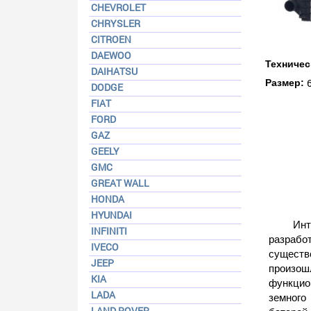
CHEVROLET
CHRYSLER
CITROEN
DAEWOO
Техничес
DAIHATSU
Размер:
DODGE
FIAT
FORD
GAZ
GEELY
GMC
GREAT WALL
HONDA
HYUNDAI
Инт
INFINITI
разрабо
IVECO
существ
JEEP
произош
KIA
функцио
LADA
земного
LAND ROVER