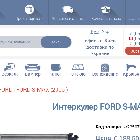
Производители
Доставка и оплата
Качество товара
Гарант
ска
Рус
Укр
(06
(05
офис - г. Киев
(09
доставка по
Обра
Украине
Зеркала
Бампер
Капот
Стекло
Охлаждение
Крылья
FORD
FORD S-MAX (2006-)
»
Интеркулер FORD S-MA
kr22507
Код товара:
6 188,60
Цена: