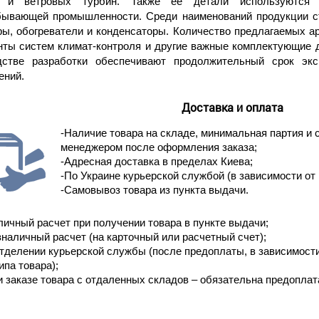
й и ветровых турбин. Также ее детали используются 
бывающей промышленности. Среди наименований продукции с
ры, обогреватели и конденсаторы. Количество предлагаемых а
нты систем климат-контроля и другие важные комплектующие 
дстве разработки обеспечивают продолжительный срок эк
ений.
Доставка и оплата
-Наличие товара на складе, минимальная партия и 
менеджером после оформления заказа;
-Адресная доставка в пределах Киева;
-По Украине курьерской службой (в зависимости от 
-Самовывоз товара из пункта выдачи.
личный расчет при получении товара в пункте выдачи;
зналичный расчет (на карточный или расчетный счет);
отделении курьерской службы (после предоплаты, в зависимост
ипа товара);
и заказе товара с отдаленных складов – обязательна предоплат