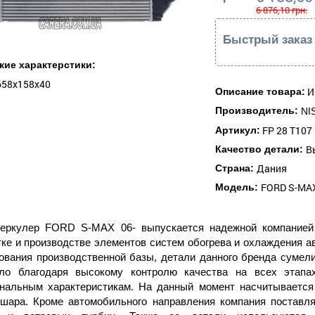
6 876,10 грн.
Быстрый заказ
кие характерстики:
658x158x40
И
Описание товара:
Производитель:
NI
FP 28 T107
Артикул:
В
Качество детали:
Дания
Страна:
FORD S-MAX
Модель:
еркулер FORD S-MAX 06- выпускается надежной компанией 
тке и производстве элементов систем обогрева и охлаждения а
ования производственной базы, детали данного бренда сумели
ло благодаря высокому контролю качества на всех этапа
нальным характеристикам. На данный момент насчитывается
 шара. Кроме автомобильного направления компания постав