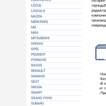
батаре
LEXUS
горнодо
радиато
LINCOLN
компоне
MAZDA
произво
MERCEDES
поврежд
MG
MINI
MITSUBISHI
NISSAN
OPEL
PEUGEOT
PORSCHE
RAVON
RENAULT
-На
SAMAND
-Бе
SEAT
-В 
SKODA
от т
SMART
-Пр
SSANG YONG
SUBARU