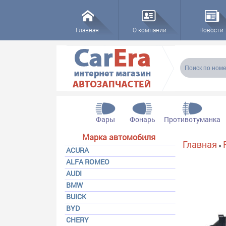
Главная
О компании
Новости
Форма пои
Поиск
Фары
Фонарь
Противотуманка
Марка автомобиля
Вы здесь
Главная
»
ACURA
ALFA ROMEO
AUDI
BMW
BUICK
BYD
CHERY