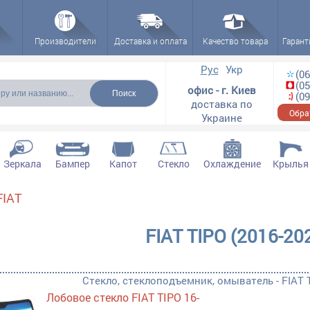
Производители
Доставка и оплата
Качество товара
Гарант
ска
Рус
Укр
(06
(05
офис - г. Киев
(09
доставка по
Обра
Украине
Зеркала
Бампер
Капот
Стекло
Охлаждение
Крылья
FIAT
ктующие filter
FIAT TIPO (2016-20
ектующие filter
ющие filter
рылки, ремчасти filter
Стекло, стеклоподъемник, омыватель - FIAT T
адки, молдинги filter
Лобовое стекло FIAT TIPO 16-
ль filter