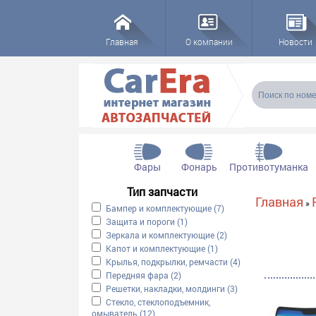
Главная
О компании
Новости
Форма пои
Поиск
Фары
Фонарь
Противотуманка
Тип запчасти
Вы здесь
Главная
»
Apply Бампер и комплектующие filter
Бампер и комплектующие (7)
Apply Бампер и компле
Apply Защита и пороги filter
Защита и пороги (1)
Apply Защита и пороги filter
Apply Зеркала и комплектующие filter
Зеркала и комплектующие (2)
Apply Зеркала и компл
Apply Капот и комплектующие filter
Капот и комплектующие (1)
Apply Капот и комплекту
Apply Крылья, подкрылки, ремчасти filter
Крылья, подкрылки, ремчасти (4)
Apply Крылья, подк
Apply Передняя фара filter
Передняя фара (2)
Apply Передняя фара filter
Apply Решетки, накладки, молдинги filter
Решетки, накладки, молдинги (3)
Apply Решетки, накл
Apply Стекло, стеклоподъемник, омыватель filter
Стекло, стеклоподъемник,
омыватель (12)
Apply Стекло, стеклоподъемник, омывате