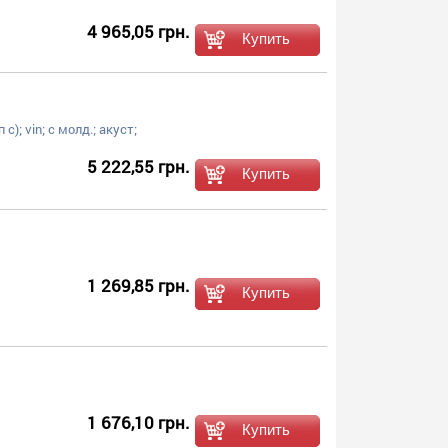
4 965,05 грн.
c); vin; с молд.; акуст;
5 222,55 грн.
1 269,85 грн.
1 676,10 грн.