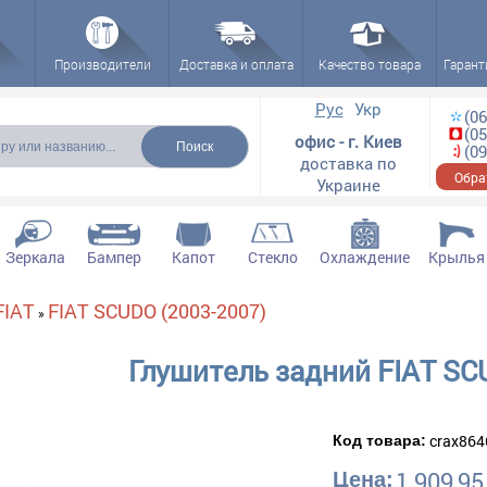
Производители
Доставка и оплата
Качество товара
Гарант
ска
Рус
Укр
(06
(05
офис - г. Киев
(09
доставка по
Обра
Украине
Зеркала
Бампер
Капот
Стекло
Охлаждение
Крылья
FIAT
FIAT SCUDO (2003-2007)
»
Глушитель задний FIAT SC
crax864
Код товара:
1 909,95
Цена: