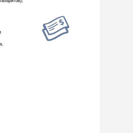
габаритов);
и
а.