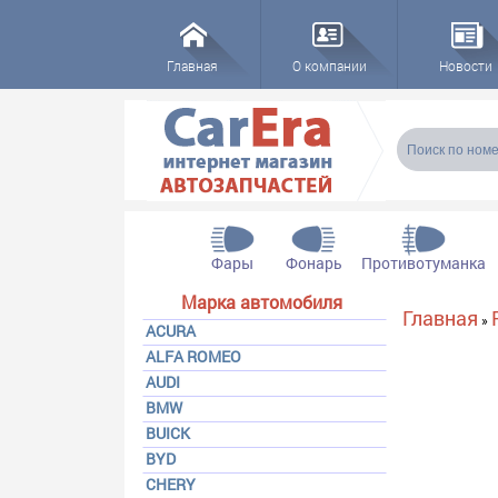
Главная
О компании
Новости
Форма пои
Поиск
Фары
Фонарь
Противотуманка
Марка автомобиля
Вы здесь
Главная
»
ACURA
ALFA ROMEO
AUDI
BMW
BUICK
BYD
CHERY