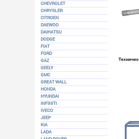
CHEVROLET
CHRYSLER
CITROEN
DAEWOO
DAIHATSU
DODGE
FIAT
FORD
Техничес
GAZ
GEELY
GMC
GREAT WALL
HONDA
HYUNDAI
INFINITI
IVECO
JEEP
KIA
LADA
LAND ROVER