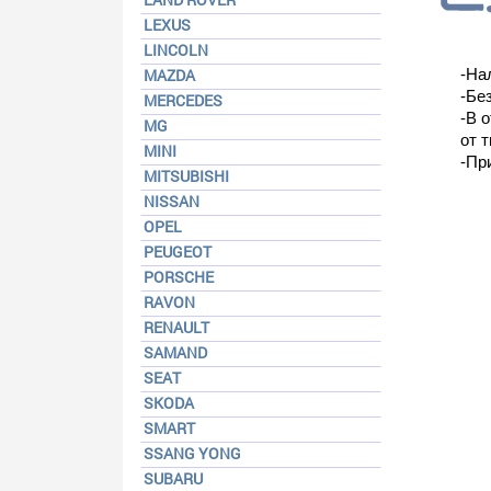
LEXUS
LINCOLN
MAZDA
-На
-Бе
MERCEDES
-В 
MG
от т
MINI
-Пр
MITSUBISHI
NISSAN
OPEL
PEUGEOT
PORSCHE
RAVON
RENAULT
SAMAND
SEAT
SKODA
SMART
SSANG YONG
SUBARU