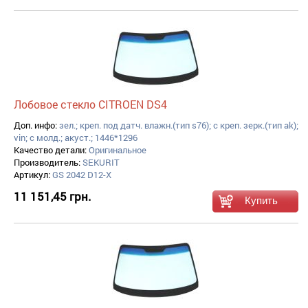
Лобовое стекло CITROEN DS4
Доп. инфо:
зел.; креп. под датч. влажн.(тип s76); с креп. зерк.(тип ak);
vin; с молд.; акуст.; 1446*1296
Качество детали:
Оригинальное
Производитель:
SEKURIT
Артикул:
GS 2042 D12-X
11 151,45 грн.