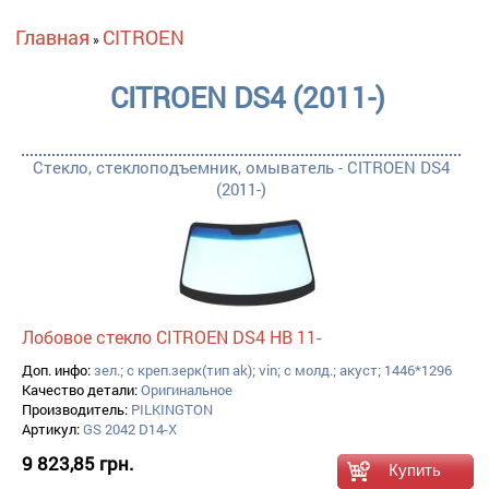
Вы здесь
Главная
CITROEN
»
CITROEN DS4 (2011-)
Стекло, стеклоподъемник, омыватель - CITROEN DS4
(2011-)
Лобовое стекло CITROEN DS4 HB 11-
Доп. инфо:
зел.; с креп.зерк(тип ak); vin; с молд.; акуст; 1446*1296
Качество детали:
Оригинальное
Производитель:
PILKINGTON
Артикул:
GS 2042 D14-X
9 823,85 грн.