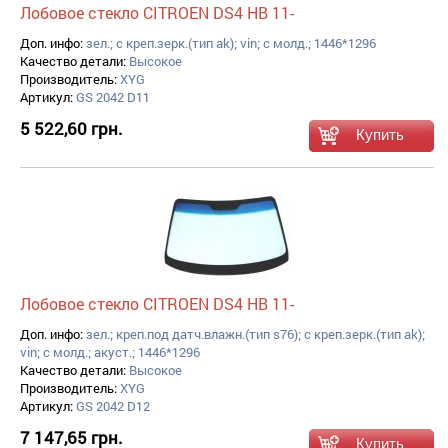
Лобовое стекло CITROEN DS4 HB 11-
Доп. инфо:
зел.; с креп.зерк.(тип ak); vin; с молд.; 1446*1296
Качество детали:
Высокое
Производитель:
XYG
Артикул:
GS 2042 D11
5 522,60 грн.
Лобовое стекло CITROEN DS4 HB 11-
Доп. инфо:
зел.; креп.под датч.влажн.(тип s76); с креп.зерк.(тип ak);
vin; с молд.; акуст.; 1446*1296
Качество детали:
Высокое
Производитель:
XYG
Артикул:
GS 2042 D12
7 147,65 грн.