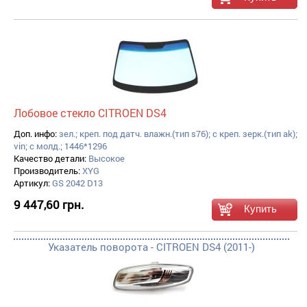
Лобовое стекло CITROEN DS4
Доп. инфо:
зел.; креп. под датч. влажн.(тип s76); с креп. зерк.(тип ak);
vin; с молд.; 1446*1296
Качество детали:
Высокое
Производитель:
XYG
Артикул:
GS 2042 D13
9 447,60 грн.
Указатель поворота - CITROEN DS4 (2011-)