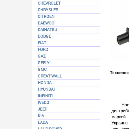
CHEVROLET
CHRYSLER
CITROEN
DAEWOO
DAIHATSU
DODGE
FIAT
FORD
GAZ
GEELY
GMC
Техничес
GREAT WALL
HONDA
HYUNDAI
INFINITI
IVECO
На
JEEP
дистриб
KIA
маркой.
LADA
Украины
LAND ROVER
невысок