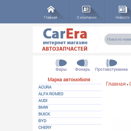
Главная
О компании
Новости
Форма пои
Поиск
Фары
Фонарь
Противотуманка
Марка автомобиля
Вы здесь
Главная
»
ACURA
ALFA ROMEO
AUDI
BMW
BUICK
BYD
CHERY