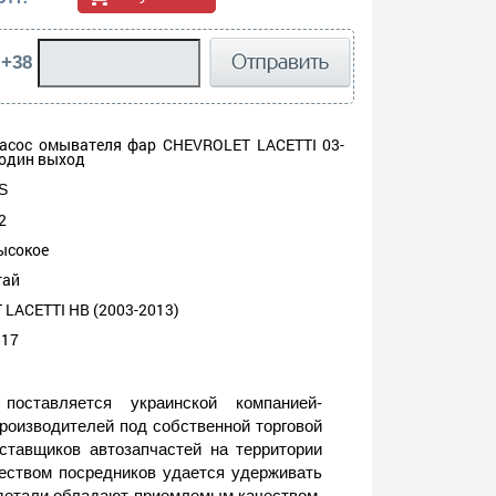
 +38
асос омывателя фар CHEVROLET LACETTI 03-
 один выход
S
2
ысокое
тай
LACETTI HB (2003-2013)
517
тавляется украинской компанией-
роизводителей под собственной торговой
ставщиков автозапчастей на территории
еством посредников удается удерживать
 детали обладают приемлемым качеством.