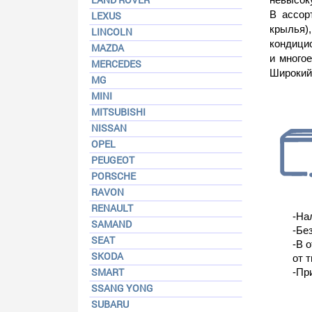
В ассор
LEXUS
крылья)
LINCOLN
кондицио
MAZDA
и много
MERCEDES
Широкий 
MG
MINI
MITSUBISHI
NISSAN
OPEL
PEUGEOT
PORSCHE
RAVON
RENAULT
-На
SAMAND
-Бе
SEAT
-В 
SKODA
от т
SMART
-Пр
SSANG YONG
SUBARU