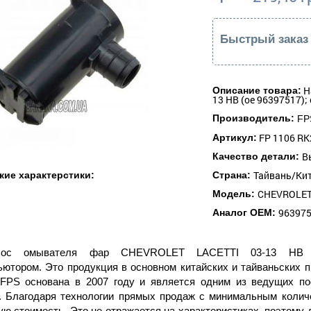
Быстрый заказ
Н
Описание товара:
13 HB (oe 96397517);
Производитель:
FP
FP 1106 RK
Артикул:
В
Качество детали:
Тайвань/Ки
кие характерстики:
Страна:
CHEVROLET 
Модель:
96397
Аналог ОЕМ:
сос омывателя фар CHEVROLET LACETTI 03-13 HB пос
ьютором. Это продукция в основном китайских и тайваньских п
 FPS основана в 2007 году и является одним из ведущих по
. Благодаря технологии прямых продаж с минимальным колич
ую стоимость. Это не отражается на характеристиках, поэтому