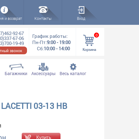
ия и возврат
Контакты
Вход
7)462-92-67
0
График работы:
0)337-67-06
Пн-Пт:
9:00 - 19:00
3)700-19-49
Сб:
10:00 - 14:00
тный звонок
Багажники
Аксессуары
Весь каталог
LACETTI 03-13 HB
1
рн.