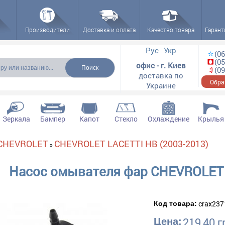
Производители
Доставка и оплата
Качество товара
Гарант
ска
Рус
Укр
(06
(05
офис - г. Киев
(09
доставка по
Обра
Украине
Зеркала
Бампер
Капот
Стекло
Охлаждение
Крылья
CHEVROLET
CHEVROLET LACETTI HB (2003-2013)
»
Насос омывателя фар CHEVROLET 
crax237
Код товара:
219,40 г
Цена: