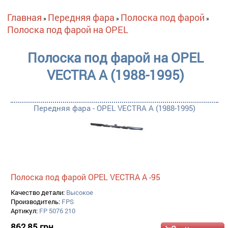
Вы здесь
Главная
Передняя фара
Полоска под фарой
»
»
»
Полоска под фарой на OPEL
Полоска под фарой на OPEL
VECTRA A (1988-1995)
Передняя фара - OPEL VECTRA A (1988-1995)
Полоска под фарой OPEL VECTRA A -95
Качество детали:
Высокое
Производитель:
FPS
Артикул:
FP 5076 210
862,85 грн.