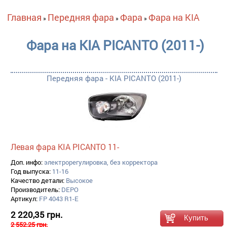
Вы здесь
Главная
Передняя фара
Фара
Фара на KIA
»
»
»
Фара на KIA PICANTO (2011-)
Передняя фара - KIA PICANTO (2011-)
Левая фара KIA PICANTO 11-
Доп. инфо:
электрорегулировка, без корректора
Год выпуска:
11-16
Качество детали:
Высокое
Производитель:
DEPO
Артикул:
FP 4043 R1-E
2 220,35 грн.
2 552,25 грн.