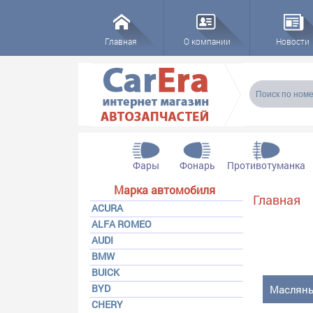
Главная
О компании
Новости
Форма пои
Поиск
Фары
Фонарь
Противотуманка
Марка автомобиля
Вы здесь
Главная
ACURA
ALFA ROMEO
AUDI
BMW
BUICK
BYD
Маслян
CHERY