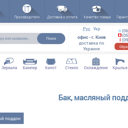
Производители
Доставка и оплата
Качество товара
Гарант
ска
Рус
Укр
(06
(05
офис - г. Киев
(09
доставка по
Обра
Украине
Зеркала
Бампер
Капот
Стекло
Охлаждение
Крылья
Бак, масляный под
ый поддон