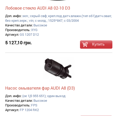
Лобовое стекло AUDI A8 02-10 D3
Доп. инфо:
зел.; серый свф; креп.под датч.влажн.(тип s61)датч.овал;
без креп.зерк.; vin; с молд.; 1525*847; с 03/2004
Качество детали:
Высокое
Производитель:
XYG
Артикул:
GS 1207 D12
5 127,10 грн.
Насос омывателя фар AUDI A8 (D3)
Доп. инфо:
(oe 1j5 955 651); один выход
Качество детали:
Высокое
Производитель:
FPS
Артикул:
FP 1204 RK2