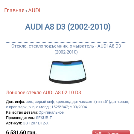
Вы здесь
Главная
AUDI
»
AUDI A8 D3 (2002-2010)
Стекло, стеклоподъемник, омыватель - AUDI A8 D3
(2002-2010)
Лобовое стекло AUDI A8 02-10 D3
Доп. инфо:
зел.; серый свф; креп.под датч.влажн.(тип s61)датч.овал;
с креп.зерк.; vin; с молд.; 1525*847; с 03/2004
Качество детали:
Оригинальное
Производитель:
SEKURIT
Артикул:
GS 1207 D12-X
6 531,60 грн.