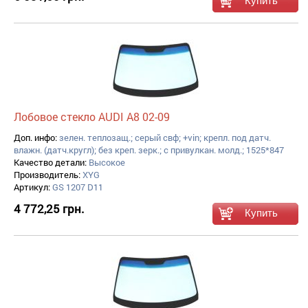
Лобовое стекло AUDI A8 02-09
Доп. инфо:
зелен. теплозащ.; серый свф; +vin; крепл. под датч.
влажн. (датч.кругл); без креп. зерк.; с привулкан. молд.; 1525*847
Качество детали:
Высокое
Производитель:
XYG
Артикул:
GS 1207 D11
4 772,25 грн.