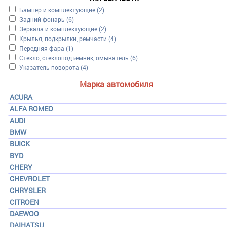
Apply Бампер и комплектующие filter
Бампер и комплектующие (2)
Apply Задний фонарь filter
Задний фонарь (6)
Apply Зеркала и комплектующие filter
Зеркала и комплектующие (2)
Apply Крылья, подкрылки, ремчасти filter
Крылья, подкрылки, ремчасти (4)
Apply Передняя фара filter
Передняя фара (1)
Apply Стекло, стеклоподъемник, омыватель filter
Стекло, стеклоподъемник, омыватель (6)
Apply Указатель поворота filter
Указатель поворота (4)
Марка автомобиля
ACURA
ALFA ROMEO
AUDI
BMW
BUICK
BYD
CHERY
CHEVROLET
CHRYSLER
CITROEN
DAEWOO
DAIHATSU